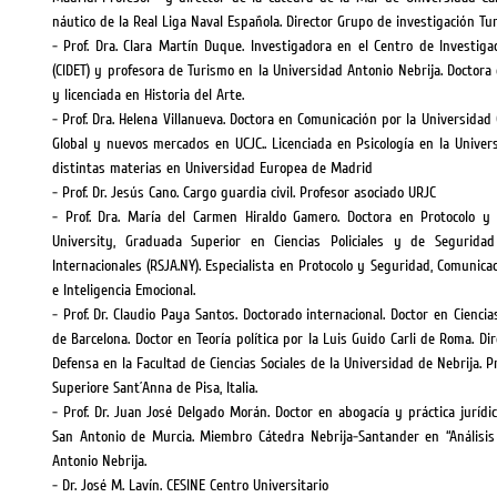
náutico de la Real Liga Naval Española. Director Grupo de investigación Tur
- Prof. Dra. Clara Martín Duque. Investigadora en el Centro de Investiga
(CIDET) y profesora de Turismo en la Universidad Antonio Nebrija. Doctora
y licenciada en Historia del Arte.
- Prof. Dra. Helena Villanueva. Doctora en Comunicación por la Universida
Global y nuevos mercados en UCJC.. Licenciada en Psicología en la Univ
distintas materias en Universidad Europea de Madrid
- Prof. Dr. Jesús Cano. Cargo guardia civil. Profesor asociado URJC
- Prof. Dra. María del Carmen Hiraldo Gamero. Doctora en Protocolo y
University, Graduada Superior en Ciencias Policiales y de Seguridad
Internacionales (RSJA.NY). Especialista en Protocolo y Seguridad, Comunica
e Inteligencia Emocional.
- Prof. Dr. Claudio Paya Santos. Doctorado internacional. Doctor en Cienci
de Barcelona. Doctor en Teoría política por la Luis Guido Carli de Roma. D
Defensa en la Facultad de Ciencias Sociales de la Universidad de Nebrija. Pr
Superiore Sant´Anna de Pisa, Italia.
- Prof. Dr. Juan José Delgado Morán. Doctor en abogacía y práctica jurídic
San Antonio de Murcia. Miembro Cátedra Nebrija-Santander en “Análisis 
Antonio Nebrija.
- Dr. José M. Lavín. CESINE Centro Universitario