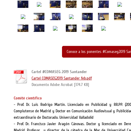
Conoce a los ponentes #Comaseg2019 Sa
Cartel #COMASEG 2019 Santander
Cartel COMASEG2019 Santander feb.pdf
Documento Adobe Acrobat [374.7 KB]
Comité científico
- Prof. Dr. Luis Rodrigo Martín. Licenciado en Publicidad y RR.PP. (20
Complutense de Madrid y Doctor en Comunicación Audiovisual y Publicidad 
extraordinario de Doctorado. Universidad Valladolid
- Prof. Dr. Francisco Javier Aragón Cánovas. Doctor y licenciado en De
Madrid. Profesor y director de la cátedra de la Mar de Universidad Cam