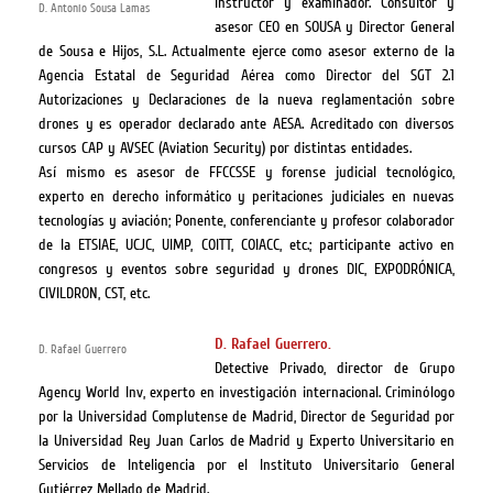
instructor y examinador. Consultor y
D. Antonio Sousa Lamas
asesor CEO en SOUSA y Director General
de Sousa e Hijos, S.L. Actualmente ejerce como asesor externo de la
Agencia Estatal de Seguridad Aérea como Director del SGT 2.1
Autorizaciones y Declaraciones de la nueva reglamentación sobre
drones y es operador declarado ante AESA. Acreditado con diversos
cursos CAP y AVSEC (Aviation Security) por distintas entidades.
Así mismo es asesor de FFCCSSE y forense judicial tecnológico,
experto en derecho informático y peritaciones judiciales en nuevas
tecnologías y aviación; Ponente, conferenciante y profesor colaborador
de la ETSIAE, UCJC, UIMP, COITT, COIACC, etc.; participante activo en
congresos y eventos sobre seguridad y drones DIC, EXPODRÓNICA,
CIVILDRON, CST, etc.
D. Rafael Guerrero.
D. Rafael Guerrero
Detective Privado, director de Grupo
Agency World Inv, experto en investigación internacional. Criminólogo
por la Universidad Complutense de Madrid, Director de Seguridad por
la Universidad Rey Juan Carlos de Madrid y Experto Universitario en
Servicios de Inteligencia por el Instituto Universitario General
Gutiérrez Mellado de Madrid.