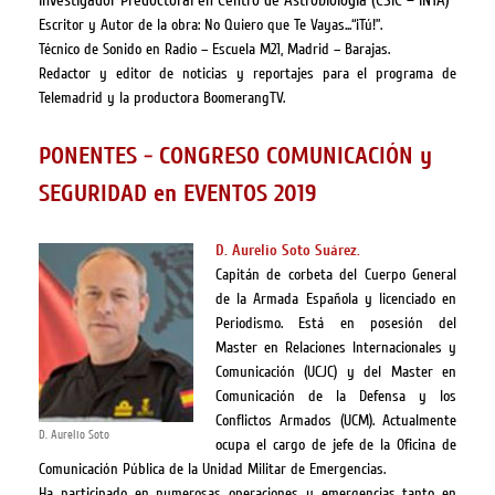
Investigador Predoctoral en Centro de Astrobiología (CSIC – INTA)
Escritor y Autor de la obra: No Quiero que Te Vayas...“¡Tú!”.
Técnico de Sonido en Radio – Escuela M21, Madrid – Barajas.
Redactor y editor de noticias y reportajes para el programa de
Telemadrid y la productora BoomerangTV.
PONENTES - CONGRESO COMUNICACIÓN y
SEGURIDAD en EVENTOS 2019
D. Aurelio Soto Suárez.
Capitán de corbeta del Cuerpo General
de la Armada Española y licenciado en
Periodismo. Está en posesión del
Master en Relaciones Internacionales y
Comunicación (UCJC) y del Master en
Comunicación de la Defensa y los
Conflictos Armados (UCM). Actualmente
D. Aurelio Soto
ocupa el cargo de jefe de la Oficina de
Comunicación Pública de la Unidad Militar de Emergencias.
Ha participado en numerosas operaciones y emergencias tanto en