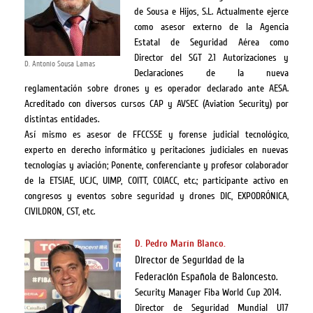
de Sousa e Hijos, S.L. Actualmente ejerce
como asesor externo de la Agencia
Estatal de Seguridad Aérea como
Director del SGT 2.1 Autorizaciones y
D. Antonio Sousa Lamas
Declaraciones de la nueva
reglamentación sobre drones y es operador declarado ante AESA.
Acreditado con diversos cursos CAP y AVSEC (Aviation Security) por
distintas entidades.
Así mismo es asesor de FFCCSSE y forense judicial tecnológico,
experto en derecho informático y peritaciones judiciales en nuevas
tecnologías y aviación; Ponente, conferenciante y profesor colaborador
de la ETSIAE, UCJC, UIMP, COITT, COIACC, etc.; participante activo en
congresos y eventos sobre seguridad y drones DIC, EXPODRÓNICA,
CIVILDRON, CST, etc.
D. Pedro Marín Blanco.
Director de Seguridad de la
Federación Española de Baloncesto.
Security Manager Fiba World Cup 2014.
Director de Seguridad Mundial U17