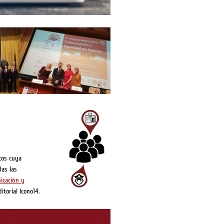
icos cuya
das las
nicación y
torial Icono14.