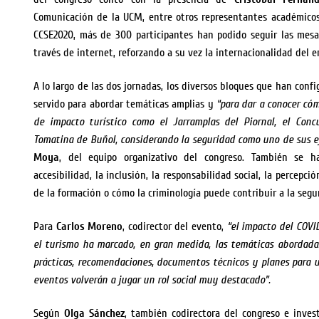
Comunicación de la UCM, entre otros representantes académicos.
CCSE2020, más de 300 participantes han podido seguir las mesa
través de internet, reforzando a su vez la internacionalidad del 
A lo largo de las dos jornadas, los diversos bloques que han conf
servido para abordar temáticas amplias y
“para dar a conocer cóm
de impacto turístico como el Jarramplas del Piornal, el Conc
Tomatina de Buñol, considerando la seguridad como uno de sus ej
Moya
, del equipo organizativo del congreso. También se h
accesibilidad, la inclusión, la responsabilidad social, la percepci
de la formación o cómo la criminología puede contribuir a la segu
Para
Carlos Moreno
, codirector del evento,
“el impacto del COVID
el turismo ha marcado, en gran medida, las temáticas abordada
prácticas, recomendaciones, documentos técnicos y planes para 
eventos volverán a jugar un rol social muy destacado”.
Según
Olga Sánchez
, también codirectora del congreso e inves