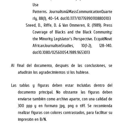
Use
Patterns.
Journalism&MassCommunicationQuarte
rly, 88(1), 40–54. doi:10.1177/107769901108800103
Sneed, D., Riffe, D. & Van Ommeren, R. (1989). Press
Coverage of Blacks and the Black Community:
the Minority Legislator’s Perspective.
EcquidNovi:
AfricanJournalismStudies, 10(1-2), 128–140.
doi:10.1080/02560054.1989.9653013
Al final del documento, después de las conclusiones, se
añadirán los agradecimientos si los hubiese.
Las tablas y figuras deben estar incluidas dentro del
documento principal. No obstante las figuras deben
enviarse también como archivo aparte, con una calidad de
300 ppp y en formato jpg, png o tiff. Se recomienda
realizar figuras con colores contrastados, para facilitar su
impresión en B/N.