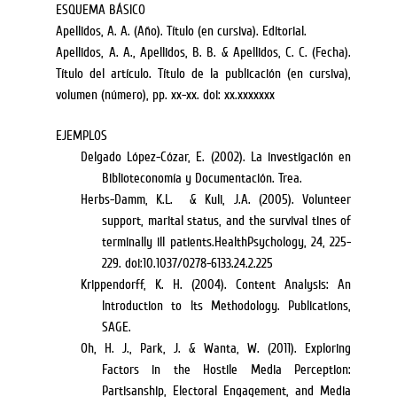
ESQUEMA BÁSICO
Apellidos, A. A. (Año). Título (en cursiva). Editorial.
Apellidos, A. A., Apellidos, B. B. & Apellidos, C. C. (Fecha).
Título del artículo. Título de la publicación (en cursiva),
volumen (número), pp. xx-xx. doi: xx.xxxxxxx
EJEMPLOS
Delgado López-Cózar, E. (2002). La investigación en
Biblioteconomía y Documentación. Trea.
Herbs-Damm, K.L. & Kuli, J.A. (2005). Volunteer
support, marital status, and the survival tines of
terminally ill patients.HealthPsychology, 24, 225-
229. doi:10.1037/0278-6133.24.2.225
Krippendorff, K. H. (2004). Content Analysis: An
Introduction to Its Methodology.
Publications,
SAGE.
Oh, H. J., Park, J. & Wanta, W. (2011). Exploring
Factors in the Hostile Media Perception:
Partisanship, Electoral Engagement, and Media